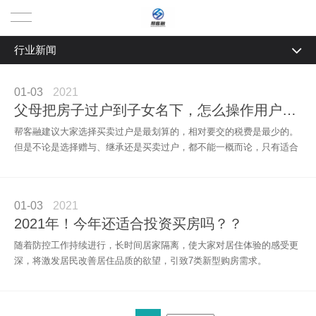
行业新闻
首页
全部
关于我们
01-03
2021
新闻资讯
父母把房子过户到子女名下，怎么操作用户费用最低？
助贷服务
帮客融建议大家选择买卖过户是最划算的，相对要交的税费是最少的。
行业新闻
但是不论是选择赠与、继承还是买卖过户，都不能一概而论，只有适合
资金周转助贷
助贷资质
的方式才是最划算的。
买房助贷
助贷案例
01-03
2021
2021年！今年还适合投资买房吗？？
装修助贷
高额度助贷
助贷资讯
随着防控工作持续进行，长时间居家隔离，使大家对居住体验的感受更
深，将激发居民改善居住品质的欲望，引致7类新型购房需求。
创业助贷
快速助贷
新闻资讯
联系我们
买车助贷
组合助贷
行业新闻