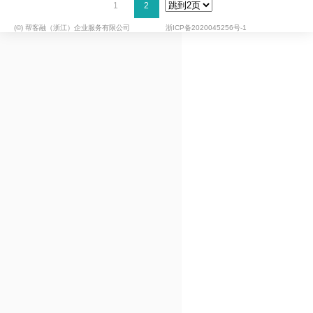
1
2
经营助贷
低利率助贷
(©) 帮客融（浙江）企业服务有限公司
浙ICP备2020045256号-1